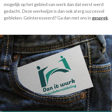
mogelijk op het gebied van werk dan dat eerst werd
gedacht. Deze werkwijze is dan ook al erg succesvol
gebleken.
Geïnteresseerd? Ga dan met ons in
gesprek
.